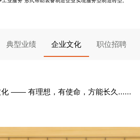
+工业服务”形式帮助装备制造企业实现服务型制造转型。
典型业绩
企业文化
职位招聘
 —— 有理想，有使命，方能长久......