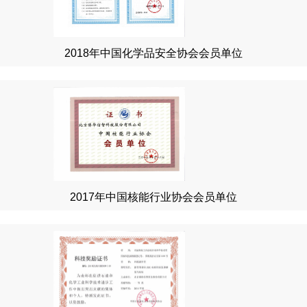
2018年中国化学品安全协会会员单位
2017年中国核能行业协会会员单位