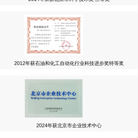
2012年获石油和化工自动化行业科技进步奖特等奖
2024年获北京市企业技术中心