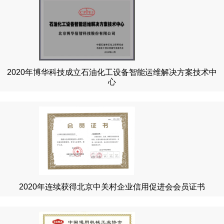
2020年博华科技成立石油化工设备智能运维解决方案技术中
心
2020年连续获得北京中关村企业信用促进会会员证书