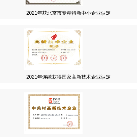
2021年获北京市专精特新中小企业认定
2021年连续获得国家高新技术企业认定