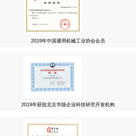
2019年中国通用机械工业协会会员
2019年获批北京市级企业科技研究开发机构