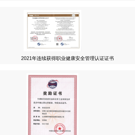
2021年连续获得职业健康安全管理认证证书