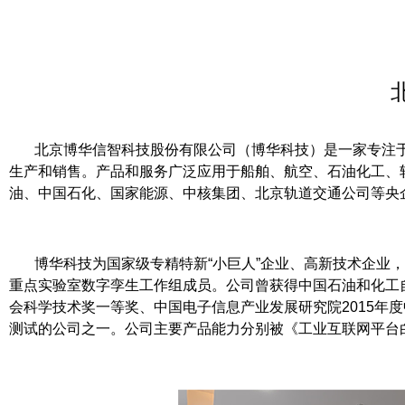
北京博华信智科技股份有限公司（博华科技）是一家专注于关
生产和销售。产品和服务广泛应用于船舶、航空、石油化工、
油、中国石化、国家能源、中核集团、北京轨道交通公司等央
博华科技为国家级专精特新“小巨人”企业、高新技术企业，
重点实验室数字孪生工作组成员。公司曾获得中国石油和化工
会科学技术奖一等奖、中国电子信息产业发展研究院2015年
测试的公司之一。公司主要产品能力分别被《工业互联网平台白