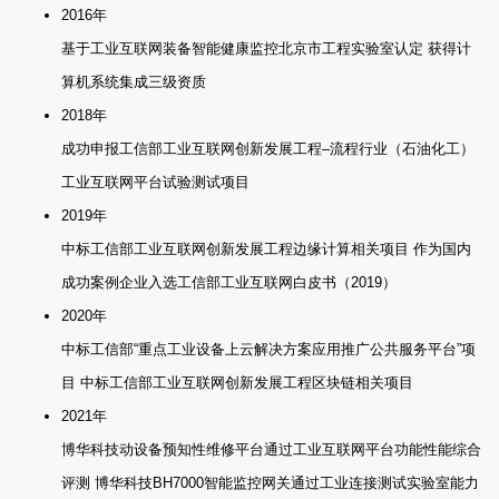
2016年
基于工业互联网装备智能健康监控北京市工程实验室认定 获得计
算机系统集成三级资质
2018年
成功申报工信部工业互联网创新发展工程–流程行业（石油化工）
工业互联网平台试验测试项目
2019年
中标工信部工业互联网创新发展工程边缘计算相关项目 作为国内
成功案例企业入选工信部工业互联网白皮书（2019）
2020年
中标工信部“重点工业设备上云解决方案应用推广公共服务平台”项
目 中标工信部工业互联网创新发展工程区块链相关项目
2021年
博华科技动设备预知性维修平台通过工业互联网平台功能性能综合
评测 博华科技BH7000智能监控网关通过工业连接测试实验室能力