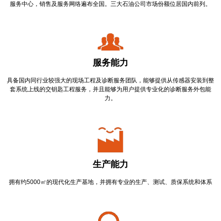
服务中心，销售及服务网络遍布全国。三大石油公司市场份额位居国内前列。
服务能力
具备国内同行业较强大的现场工程及诊断服务团队，能够提供从传感器安装到整
套系统上线的交钥匙工程服务，并且能够为用户提供专业化的诊断服务外包能
力。
生产能力
拥有约5000㎡的现代化生产基地，并拥有专业的生产、测试、质保系统和体系